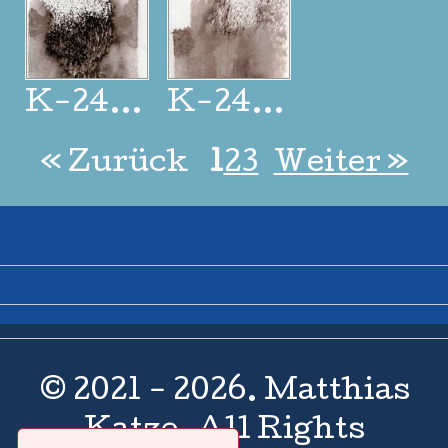
K-24_325
K-24_326
« Zurück
1
2
3
Weiter »
© 2021 - 2026. Matthias
Katze. All Rights