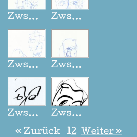
Zwsp2367
Zwsp2368
Zwsp2369
Zwsp2370
Zwsp2371
Zwsp2372
« Zurück
1
2
Weiter »